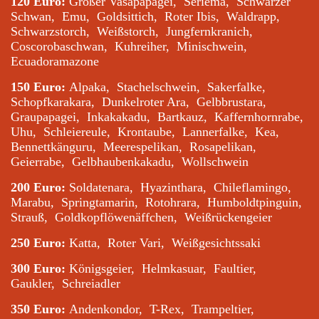
120 Euro:
Großer Vasapapagei, Seriema, Schwarzer
Schwan, Emu, Goldsittich, Roter Ibis, Waldrapp,
Schwarzstorch, Weißstorch, Jungfernkranich,
Coscorobaschwan, Kuhreiher, Minischwein,
Ecuadoramazone
150 Euro:
Alpaka, Stachelschwein, Sakerfalke,
Schopfkarakara, Dunkelroter Ara, Gelbbrustara,
Graupapagei, Inkakakadu, Bartkauz, Kaffernhornrabe,
Uhu, Schleiereule, Krontaube, Lannerfalke, Kea,
Bennettkänguru, Meerespelikan, Rosapelikan,
Geierrabe, Gelbhaubenkakadu, Wollschwein
200 Euro:
Soldatenara, Hyazinthara, Chileflamingo,
Marabu, Springtamarin, Rotohrara, Humboldtpinguin,
Strauß, Goldkopflöwenäffchen, Weißrückengeier
250 Euro:
Katta, Roter Vari, Weißgesichtssaki
300 Euro:
Königsgeier, Helmkasuar, Faultier,
Gaukler, Schreiadler
350 Euro:
Andenkondor, T-Rex, Trampeltier,