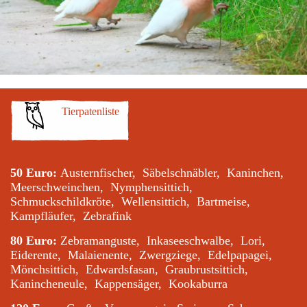
Tierpatenliste
50 Euro:
Austernfischer, Säbelschnäbler, Kaninchen,
Meerschweinchen, Nymphensittich,
Schmuckschildkröte, Wellensittich, Bartmeise,
Kampfläufer, Zebrafink
80 Euro:
Zebramanguste, Inkaseeschwalbe, Lori,
Eiderente, Malaienente, Zwergziege, Edelpapagei,
Mönchsittich, Edwardsfasan, Graubrustsittich,
Kanincheneule, Kappensäger, Kookaburra